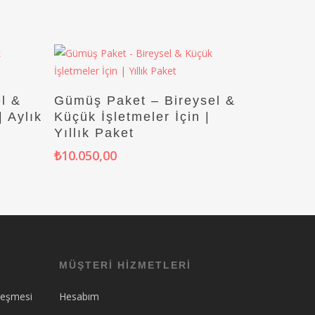
Sepete Ekle
l &
Gümüş Paket – Bireysel &
| Aylık
Küçük İşletmeler İçin |
Yıllık Paket
₺
10.050,00
MÜŞTERİ HİZMETLERİ
leşmesi
Hesabım