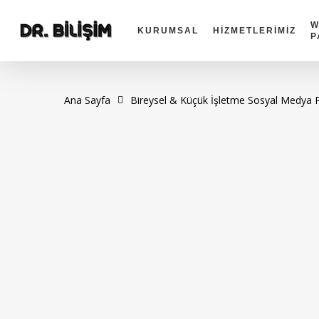
Skip
to
W
KURUMSAL
HİZMETLERİMİZ
P
main
content
Ana Sayfa
Bireysel & Küçük İşletme Sosyal Medya P