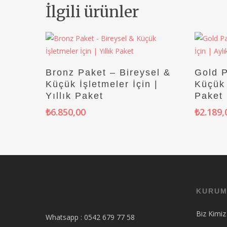
İlgili ürünler
Sepete Ekle
Bronz Paket – Bireysel &
Gold P
Küçük İşletmeler İçin |
Küçük 
Yıllık Paket
Paket
₺
6.850,00
₺
2.189,
KURUM
Biz Kimiz
Whatsapp : 0542 679 77 58