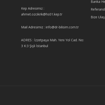
Banka He
Kep Adresimiz :
Referansl
ahmet.ozcikrik@hs01.kep.tr
Bize Ulaş
Mail Adresimiz : info@dr-bilisim.com.tr
ADRES : İzzetpaşa Mah. Yeni Yol Cad. No:
3 K:3 Şişli İstanbul