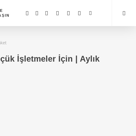
ZE
x-
facebook
linkedin
google-
instagram
whatsapp
tiktok
AŞIN
twitter
plus
aket
k İşletmeler İçin | Aylık