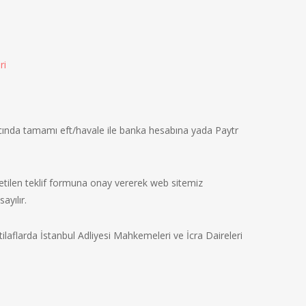
ri
gıcında tamamı eft/havale ile banka hesabına yada Paytr
letilen teklif formuna onay vererek web sitemiz
ayılır.
ilaflarda İstanbul Adliyesi Mahkemeleri ve İcra Daireleri