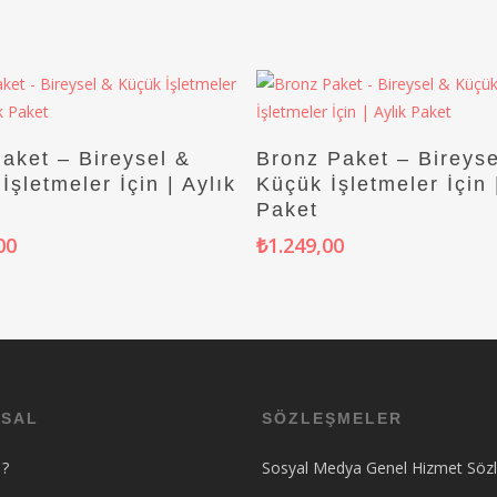
Sepete Ekle
Sepete Ekle
aket – Bireysel &
Bronz Paket – Bireyse
İşletmeler İçin | Aylık
Küçük İşletmeler İçin 
Paket
00
₺
1.249,00
SAL
SÖZLEŞMELER
 ?
Sosyal Medya Genel Hizmet Söz