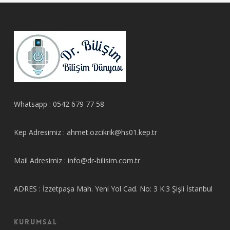
Whatsapp : 0542 679 77 58
Kep Adresimiz : ahmet.ozcikrik@hs01.kep.tr
Mail Adresimiz : info@dr-bilisim.com.tr
ADRES : İzzetpaşa Mah. Yeni Yol Cad. No: 3 K:3 Şişli İstanbul
KURUMSAL