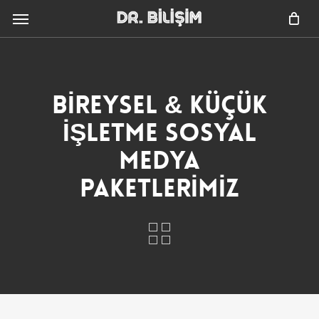
Skip
Menu
to
main
content
BİREYSEL & KÜÇÜK
İŞLETME SOSYAL
MEDYA
PAKETLERİMİZ